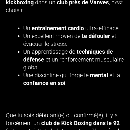
kickboxing
dans un
club près de Vanves
, c’est
choisir :
Un
entraînement cardio
ultra-efficace.
Un excellent moyen de
te défouler
et
évacuer le stress.
Un apprentissage de
techniques de
défense
et un renforcement musculaire
global.
Une discipline qui forge le
mental
et la
confiance en soi
.
Trouvez Votre Cours de Kickboxing dans les
Hauts-de-Seine !
Que tu sois débutant(e) ou confirmé(e), il y a
forcément un
club de Kick Boxing dans le 92