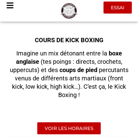
Aller
ESSAI
au
contenu
COURS DE KICK BOXING
Imagine un mix détonant entre la
boxe
anglaise
(tes poings : directs, crochets,
uppercuts) et des
coups de pied
percutants
venus de différents arts martiaux (front
kick, low kick, high kick…). C’est ça, le Kick
Boxing !
VOIR LES HORAIRES