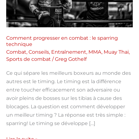
le
sparring
technique
Comment progresser en combat : le sparring
technique
Combat
,
Conseils
,
Entraînement
,
MMA
,
Muay Thai
,
Sports de combat
/
Greg Gothelf
Ce qui sépare les meilleurs boxeurs au monde des
autres est le timing. Le timing est la différence
entre toucher efficacement son adversaire ou
avoir pleins de bosses sur les tibias à cause des
blocages. La question est comment développer
un meilleur timing ? La réponse est très simple :
sparring! Le timing se développe […]